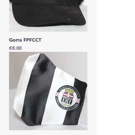
Gorra FPFCCT
Price
€8.00