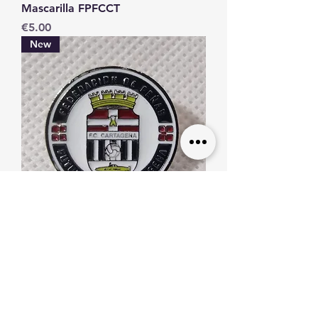
Mascarilla FPFCCT
Price
€5.00
New
Pin FPFCCT
Price
€2.00