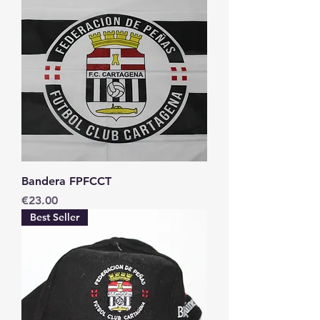
Bandera FPFCCT
Price
€23.00
Best Seller