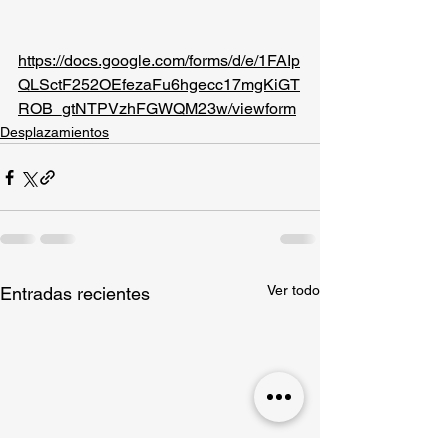
https://docs.google.com/forms/d/e/1FAIp
QLSctF252OEfezaFu6hgecc17mgKiGT
ROB_gtNTPVzhFGWQM23w/viewform
Desplazamientos
Ver todo
Entradas recientes