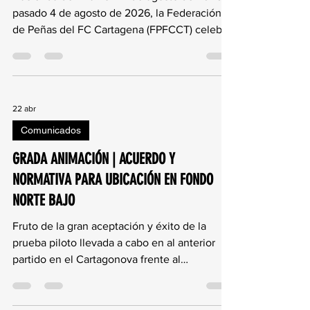
Internacionales.
Hacienda del Álamo – 4 de agosto de 2026 El
pasado 4 de agosto de 2026, la Federación
de Peñas del FC Cartagena (FPFCCT) celebró
un nuevo acto enmarcado dentro de su
Proyecto de Peñas Internacionales, con el
objetivo de acercar el FC Cartagena a la
comunidad internacional residente en la
22 abr
comarca y fomentar la incorporación de
nuevos aficionados al club. El evento tuvo
Comunicados
lugar en el Restaurante Fairways, ubicado en
GRADA ANIMACIÓN | ACUERDO Y
el complejo residencial Hacienda del Álamo,
NORMATIVA PARA UBICACIÓN EN FONDO
desarrollándose entr
NORTE BAJO
Fruto de la gran aceptación y éxito de la
prueba piloto llevada a cabo en al anterior
partido en el Cartagonova frente al
Antequera CF, el FC Cartagena y la