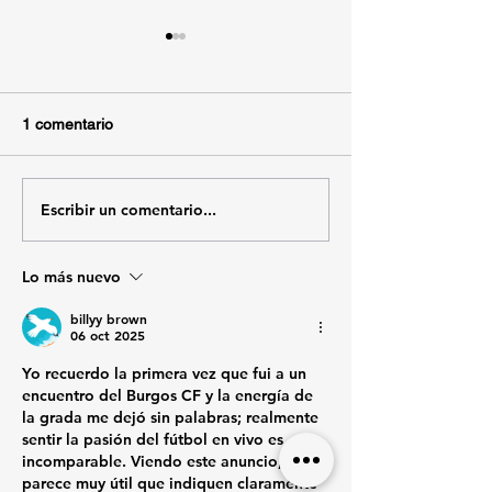
GRADA ANIMACIÓN |
ACUERDO Y
NORMATIVA PARA
Fruto de la gran aceptación y
UBICACIÓN EN FONDO
1 comentario
NORTE BAJO
éxito de la prueba piloto
llevada a cabo en al anterior
partido en el Cartagonova
Escribir un comentario...
VIAJE | Desplaz
frente al Antequera CF, el FC
Alcalá de Henar
Cartagena y la Federación de
Peñas del FC Cartagena
Lo más nuevo
llegan
billyy brown
06 oct 2025
Yo recuerdo la primera vez que fui a un 
encuentro del Burgos CF y la energía de 
la grada me dejó sin palabras; realmente 
sentir la pasión del fútbol en vivo es 
incomparable. Viendo este anuncio, me 
parece muy útil que indiquen claramente 