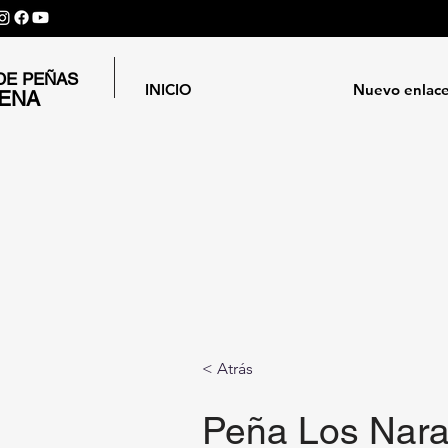
DE PEÑAS
INICIO
Nuevo enlac
GENA
< Atrás
Peña Los Nara