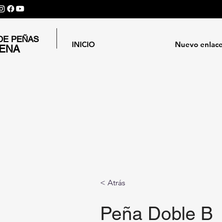
DE PEÑAS
INICIO
Nuevo enlac
GENA
< Atrás
Peña Doble B