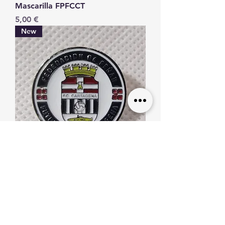
Mascarilla FPFCCT
Precio
5,00 €
New
Pin FPFCCT
Precio
2,00 €