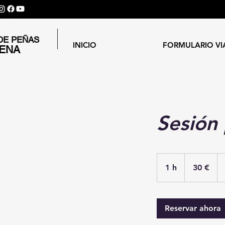
DE PEÑAS
INICIO
FORMULARIO VI
GENA
Sesión 
30
euros
1 h
1
30 €
Reservar ahora